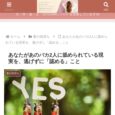
夫に不倫されたつらい経験が、あなたのチャンスに変わるカウンセリング
メニュー
検索
火・木・金・土・日の21時にブログを更新しています😊
ホーム
妻の気持ち
あなたがあのバカ2人に舐めら
れている現実を、逃げずに「認める」こと
あなたがあのバカ2人に舐められている現
実を、逃げずに「認める」こと
妻の気持ち