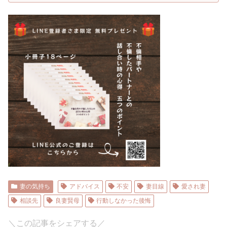
妻の気持ち
アドバイス
不安
妻目線
愛され妻
相談先
良妻賢母
行動しなかった後悔
＼この記事をシェアする／