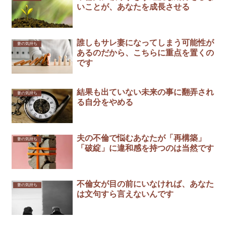
いことが、あなたを成長させる
誰しもサレ妻になってしまう可能性が
妻の気持ち
あるのだから、こちらに重点を置くの
です
結果も出ていない未来の事に翻弄され
妻の気持ち
る自分をやめる
夫の不倫で悩むあなたが「再構築」
妻の気持ち
「破綻」に違和感を持つのは当然です
不倫女が目の前にいなければ、あなた
妻の気持ち
は文句すら言えないんです