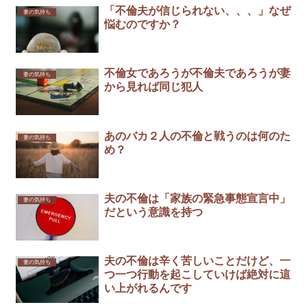
「不倫夫が信じられない、、、」なぜ
妻の気持ち
悩むのですか？
不倫女であろうが不倫夫であろうが妻
妻の気持ち
から見れば同じ犯人
あのバカ２人の不倫と戦うのは何のた
妻の気持ち
め？
夫の不倫は「家族の緊急事態宣言中」
妻の気持ち
だという意識を持つ
夫の不倫は辛く苦しいことだけど、一
妻の気持ち
つ一つ行動を起こしていけば絶対に這
い上がれるんです