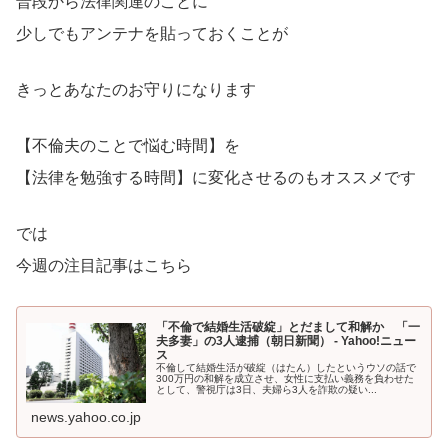
普段から法律関連のことに
少しでもアンテナを貼っておくことが
きっとあなたのお守りになります
【不倫夫のことで悩む時間】を
【法律を勉強する時間】に変化させるのもオススメです
では
今週の注目記事はこちら
「不倫で結婚生活破綻」とだまして和解か 「一
夫多妻」の3人逮捕（朝日新聞） - Yahoo!ニュー
ス
不倫して結婚生活が破綻（はたん）したというウソの話で
300万円の和解を成立させ、女性に支払い義務を負わせた
として、警視庁は3日、夫婦ら3人を詐欺の疑い...
news.yahoo.co.jp