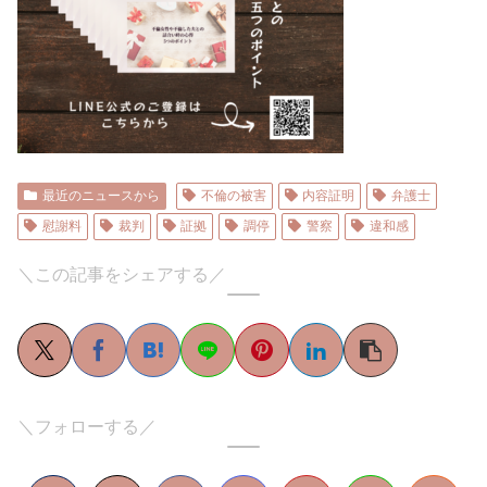
最近のニュースから
不倫の被害
内容証明
弁護士
慰謝料
裁判
証拠
調停
警察
違和感
＼この記事をシェアする／
＼フォローする／