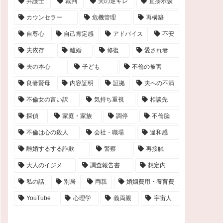
弁護士
裁判
夫の逆ギレ
直接示談
カウンセラー
危機管理
再構築
自尊心
自己肯定感
アドバイス
不安
夫依存
離婚
修復
愛され妻
夫の本心
子ども
不倫の被害
良妻賢母
内容証明
証拠
夫への不満
不倫女の言い訳
気持ち重視
相談先
探偵
家庭・家族
調停
不倫脳
不倫は心の殺人
会社・職場
違和感
離婚するする詐欺
警察
再接触
大人のイジメ
調査報告書
想定内
私の話
別居
両親
婚姻費用・養育費
YouTube
心理学
義両親
宇宙人