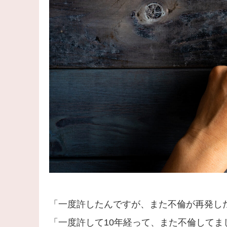
「一度許したんですが、また不倫が再発し
「一度許して10年経って、また不倫してま