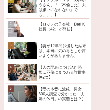
うさん、「（不倫した）夫
は嫌いになれない」で
も、、、】
【ロッテの子会社・Dari K
社長（42）が辞任】
【妻が12年間我慢した結末
は、本当に気の毒としか言
いようがありません】
【人の弱みにつけ込む恐
怖…不倫にまつわる詐欺事
件2つ】
【妻の本音に波紋、男女
300人調査で分かった「夫
婦の休日」の実態とは？】