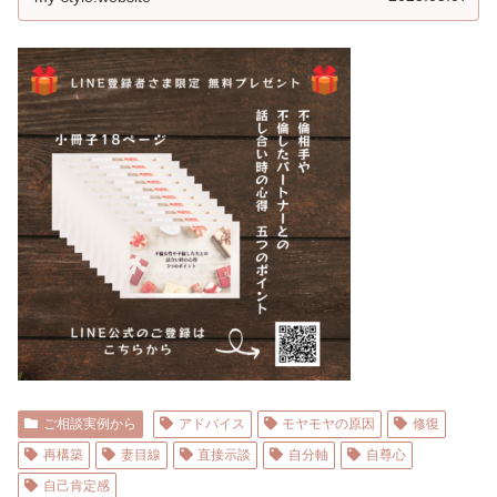
ご相談実例から
アドバイス
モヤモヤの原因
修復
再構築
妻目線
直接示談
自分軸
自尊心
自己肯定感