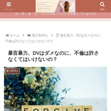
夫に不倫されたつらい経験が、あなたのチャンスに変わるカウンセリング
メニュー
検索
火・木・金・土・日の21時にブログを更新しています😊
ホーム
妻の気持ち
暴言暴力、DVはダメなのに、
不倫は許さなくてはいけないの？
暴言暴力、DVはダメなのに、不倫は許さ
なくてはいけないの？
妻の気持ち