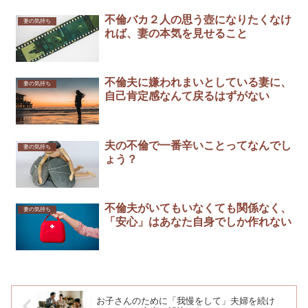
不倫バカ２人の思う壺になりたくなけ
妻の気持ち
れば、妻の本気を見せること￼
不倫夫に嫌われまいとしている妻に、
妻の気持ち
自己肯定感なんて戻るはずがない
夫の不倫で一番辛いことってなんでし
妻の気持ち
ょう？
不倫夫がいてもいなくても関係なく、
妻の気持ち
「安心」はあなた自身でしか作れない
お子さんのために「我慢をして」夫婦を続け