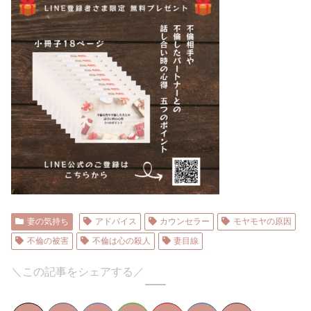
妻の気持ち
アドバイス
カウンセラー
モヤモヤの原因
不倫の被害
不倫は心の殺人
妻目線
＼この記事をシェアする／