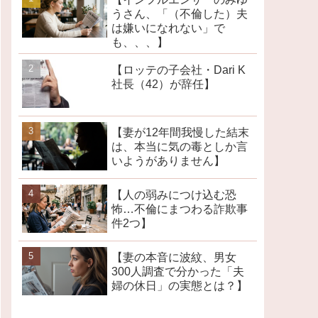
うさん、「（不倫した）夫
は嫌いになれない」で
も、、、】
【ロッテの子会社・Dari K
社長（42）が辞任】
【妻が12年間我慢した結末
は、本当に気の毒としか言
いようがありません】
【人の弱みにつけ込む恐
怖…不倫にまつわる詐欺事
件2つ】
【妻の本音に波紋、男女
300人調査で分かった「夫
婦の休日」の実態とは？】