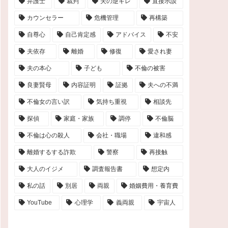
弁護士
裁判
夫の逆ギレ
直接示談
カウンセラー
危機管理
再構築
自尊心
自己肯定感
アドバイス
不安
夫依存
離婚
修復
愛され妻
夫の本心
子ども
不倫の被害
良妻賢母
内容証明
証拠
夫への不満
不倫女の言い訳
気持ち重視
相談先
探偵
家庭・家族
調停
不倫脳
不倫は心の殺人
会社・職場
違和感
離婚するする詐欺
警察
再接触
大人のイジメ
調査報告書
想定内
私の話
別居
両親
婚姻費用・養育費
YouTube
心理学
義両親
宇宙人