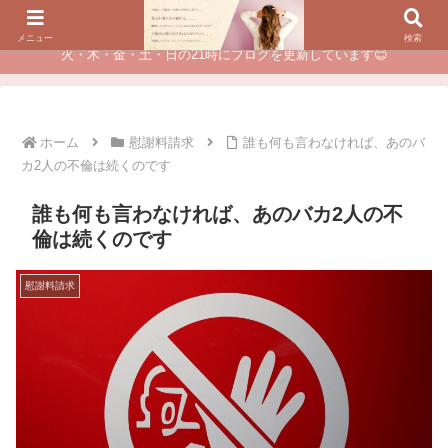
夫に不倫されたつらい経験が、あなたのチャンスに変わるカウンセリング
メニュー
検索
火・木・金・土・日の21時にブログを更新しています😊
ホーム
慰謝料請求
誰も何も言わなければ、あのバ
カ2人の不倫は続くのです
誰も何も言わなければ、あのバカ2人の不
倫は続くのです
慰謝料請求