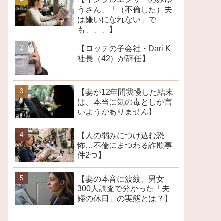
うさん、「（不倫した）夫
は嫌いになれない」で
も、、、】
【ロッテの子会社・Dari K
社長（42）が辞任】
【妻が12年間我慢した結末
は、本当に気の毒としか言
いようがありません】
【人の弱みにつけ込む恐
怖…不倫にまつわる詐欺事
件2つ】
【妻の本音に波紋、男女
300人調査で分かった「夫
婦の休日」の実態とは？】