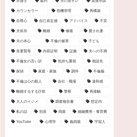
弁護士
裁判
夫の逆ギレ
直接示談
カウンセラー
危機管理
再構築
自尊心
自己肯定感
アドバイス
不安
夫依存
離婚
修復
愛され妻
夫の本心
不倫の被害
子ども
良妻賢母
内容証明
証拠
夫への不満
不倫女の言い訳
気持ち重視
相談先
探偵
家庭・家族
調停
不倫脳
不倫は心の殺人
会社・職場
違和感
離婚するする詐欺
警察
再接触
大人のイジメ
調査報告書
想定内
私の話
別居
両親
婚姻費用・養育費
YouTube
心理学
義両親
宇宙人