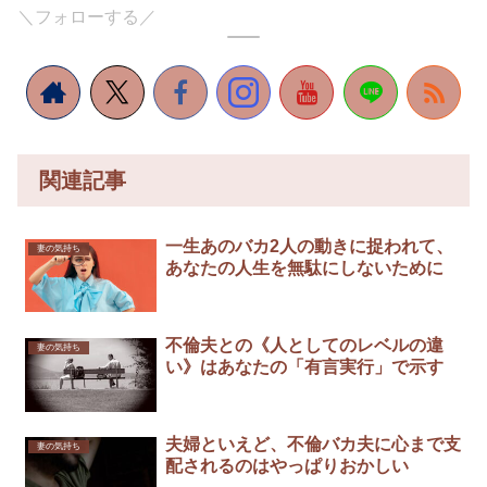
＼フォローする／
関連記事
一生あのバカ2人の動きに捉われて、
妻の気持ち
あなたの人生を無駄にしないために
不倫夫との《人としてのレベルの違
妻の気持ち
い》はあなたの「有言実行」で示す￼
夫婦といえど、不倫バカ夫に心まで支
妻の気持ち
配されるのはやっぱりおかしい