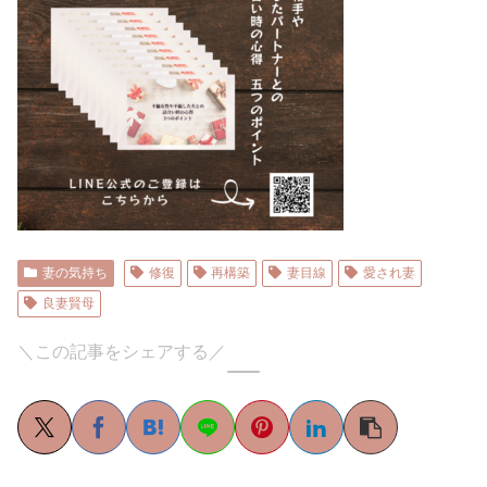
妻の気持ち
修復
再構築
妻目線
愛され妻
良妻賢母
＼この記事をシェアする／