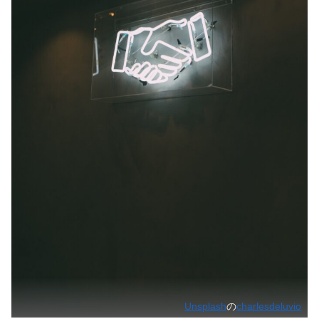
Unsplash
の
charlesdeluvio