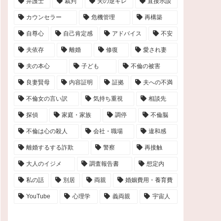
弁護士
裁判
夫の逆ギレ
直接示談
カウンセラー
危機管理
再構築
自尊心
自己肯定感
アドバイス
不安
夫依存
離婚
修復
愛され妻
夫の本心
子ども
不倫の被害
良妻賢母
内容証明
証拠
夫への不満
不倫女の言い訳
気持ち重視
相談先
探偵
家庭・家族
調停
不倫脳
不倫は心の殺人
会社・職場
違和感
離婚するする詐欺
警察
再接触
大人のイジメ
調査報告書
想定内
私の話
別居
両親
婚姻費用・養育費
YouTube
心理学
義両親
宇宙人