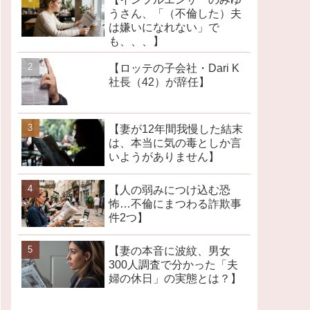
うさん、「（不倫した）夫
は嫌いになれない」で
も、、、】
【ロッテの子会社・Dari K
社長（42）が辞任】
【妻が12年間我慢した結末
は、本当に気の毒としか言
いようがありません】
【人の弱みにつけ込む恐
怖…不倫にまつわる詐欺事
件2つ】
【妻の本音に波紋、男女
300人調査で分かった「夫
婦の休日」の実態とは？】