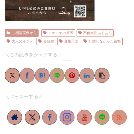
ご相談実例から
モヤモヤの原因
不倫女性あるある
大人のイジメ
妻目線
直接示談
行動しなかった後悔
＼この記事をシェアする／
＼フォローする／