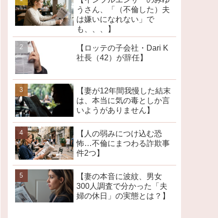
うさん、「（不倫した）夫
は嫌いになれない」で
も、、、】
【ロッテの子会社・Dari K
社長（42）が辞任】
【妻が12年間我慢した結末
は、本当に気の毒としか言
いようがありません】
【人の弱みにつけ込む恐
怖…不倫にまつわる詐欺事
件2つ】
【妻の本音に波紋、男女
300人調査で分かった「夫
婦の休日」の実態とは？】