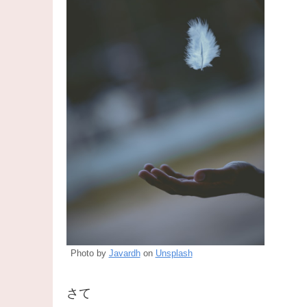
Photo by
Javardh
on
Unsplash
さて