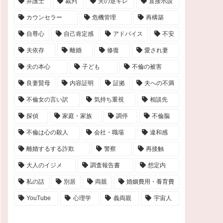
弁護士
裁判
夫の逆ギレ
直接示談
カウンセラー
危機管理
再構築
自尊心
自己肯定感
アドバイス
不安
夫依存
離婚
修復
愛され妻
夫の本心
子ども
不倫の被害
良妻賢母
内容証明
証拠
夫への不満
不倫女の言い訳
気持ち重視
相談先
探偵
家庭・家族
調停
不倫脳
不倫は心の殺人
会社・職場
違和感
離婚するする詐欺
警察
再接触
大人のイジメ
調査報告書
想定内
私の話
別居
両親
婚姻費用・養育費
YouTube
心理学
義両親
宇宙人