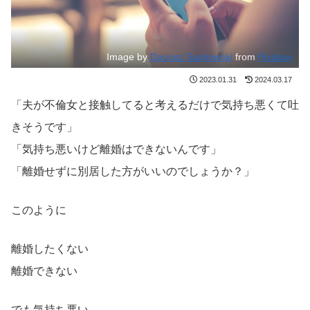
Image by
Dariusz Sankowski
from
Pixabay
2023.01.31
2024.03.17
「夫が不倫女と接触してると考えるだけで気持ち悪くて吐
きそうです」
「気持ち悪いけど離婚はできないんです」
「離婚せずに別居した方がいいのでしょうか？」
このように
離婚したくない
離婚できない
でも気持ち悪い