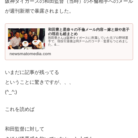
阪神タイガースの和田監督（当時）の不倫相手へのメール
が週刊新潮で暴露されました。
和田豊と星奈々の不倫メール内容～嫁と娘や息子
の現在も総まとめ
和田豊さんは阪神タイガースに所属していた元プロ野球選
手で、現役引退後は同チームのコーチ・監督もつとめまし
た。&…
newsmatomedia.com
いまだに記事が残ってる
ということに驚きですが、、、
(^_^;)
これを読めば
和田監督に対して