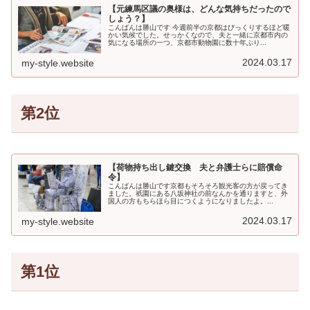
【元練馬区議の奥様は、どんな気持ちだったので
しょう？】
こんばんは勝山です 今週前半の京都はびっくりするほど暖
かい気候でした。せっかくなので、夫と一緒に京都市内の
気になる場所の一つ、京都市動物園に数十年ぶり...
2024.03.17
my-style.website
第2位
【荷物持ち出し鍵交換 夫と弁護士らに賠償命
令】
こんばんは勝山です京都もそろそろ観光客の方が戻ってき
ました。祇園にある八坂神社の前なんかを通りますと、外
国人の方もちらほら目につくようになりましたよ。...
2024.03.17
my-style.website
第1位