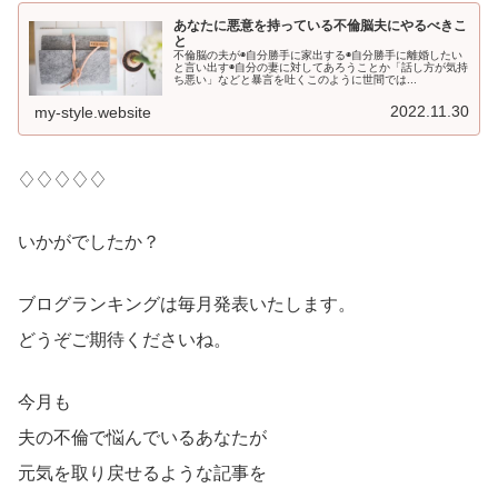
あなたに悪意を持っている不倫脳夫にやるべきこ
と
不倫脳の夫が◉自分勝手に家出する◉自分勝手に離婚したい
と言い出す◉自分の妻に対してあろうことか「話し方が気持
ち悪い」などと暴言を吐くこのように世間では...
2022.11.30
my-style.website
♢♢♢♢♢
いかがでしたか？
ブログランキングは毎月発表いたします。
どうぞご期待くださいね。
今月も
夫の不倫で悩んでいるあなたが
元気を取り戻せるような記事を