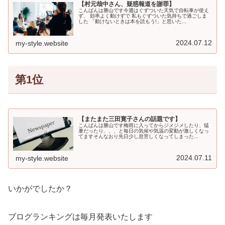
【村元哉中さん、疑惑報道を謝罪】
こんばんは勝山です今週はぐずついた天気で自転車が使え
ず、 効率よく動けずで 私もぐずついた気持ちで過ごしま
した 「動けないときは本を読もう!」と思いた...
2024.07.12
my-style.website
第1位
【またまた三田寛子さんの話題です】
こんばんは勝山です梅雨に入ってからジメジメしたり、猛
暑だったり、、、と毎日の気候や気温の変動が激しくなっ
てますそんなおり先日少し息苦しくなってしまった...
2024.07.11
my-style.website
いかがでしたか？
ブログランキングは毎月発表いたします