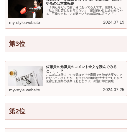
やるのは本末転倒
「子供たちだって酷い目にあってるんです、復讐したい」
「私と同じ苦しみを与えたい」「絶対痛い目に合わせてや
る」不倫をされている妻というのは端的に言うと「...
2024.07.19
my-style.website
第3位
佐藤貴久元議員のコメント全文を読んでみる
と、、、？
こんばんは勝山です今週はゲリラ豪雨で各地が大変なこと
になっていましたが、お住まいの地域は大丈夫でしたか？
京都は祇園祭の後祭（あとまつり）の巡行中に突然...
2024.07.25
my-style.website
第2位