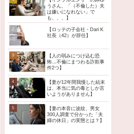
うさん、「（不倫した）夫
は嫌いになれない」で
も、、、】
【ロッテの子会社・Dari K
社長（42）が辞任】
【人の弱みにつけ込む恐
怖…不倫にまつわる詐欺事
件2つ】
【妻が12年間我慢した結末
は、本当に気の毒としか言
いようがありません】
【妻の本音に波紋、男女
300人調査で分かった「夫
婦の休日」の実態とは？】