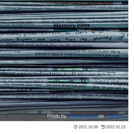
Photo by
Utsav Srestha
on
Unsplash
2021.10.09
2022.02.23