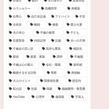
弁護士
裁判
夫の逆ギレ
直接示談
カウンセラー
危機管理
再構築
自尊心
自己肯定感
アドバイス
不安
夫依存
離婚
修復
愛され妻
夫の本心
不倫の被害
子ども
良妻賢母
内容証明
証拠
夫への不満
不倫女の言い訳
気持ち重視
相談先
探偵
家庭・家族
調停
不倫脳
不倫は心の殺人
会社・職場
違和感
離婚するする詐欺
警察
再接触
大人のイジメ
調査報告書
想定内
私の話
別居
両親
婚姻費用・養育費
YouTube
心理学
義両親
宇宙人