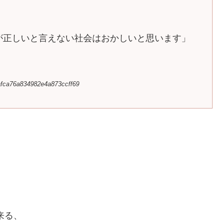
が正しいと言えない社会はおかしいと思います」
fafca76a834982e4a873ccff69
来る、