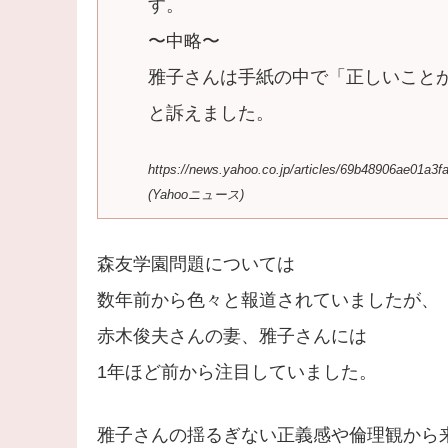
す。
〜中略〜
雅子さんは手紙の中で「正しいこと
と訴えました。
https://news.yahoo.co.jp/articles/69b48906ae01a3
(Yahooニュース)
森友学園問題については
数年前から色々と報道されていましたが、
赤木俊夫さんの妻、雅子さんには
1年ほど前から注目していました。
雅子さんの揺るぎない正義感や倫理観から