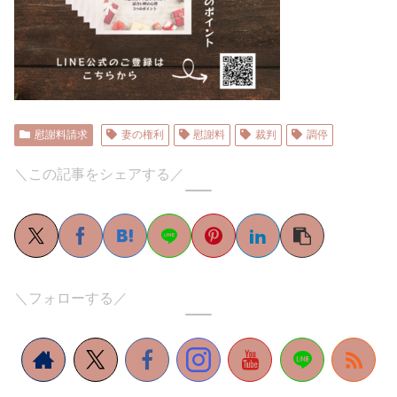
慰謝料請求
妻の権利
慰謝料
裁判
調停
＼この記事をシェアする／
＼フォローする／