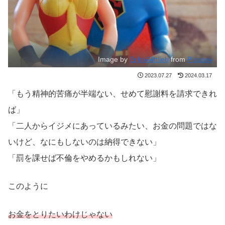
Image by
ErikaWittlieb
from
Pixabay
2023.07.27
2024.03.17
「もう精神的苦痛が半端ない、せめて慰謝料を請求できれ
ば」
「二人からイジメにあっているみたい、お金の問題ではな
いけど、なにもしないのは納得できない」
「罰を課せば不倫をやめるかもしれない」
このように
お金をとりたいわけじゃない