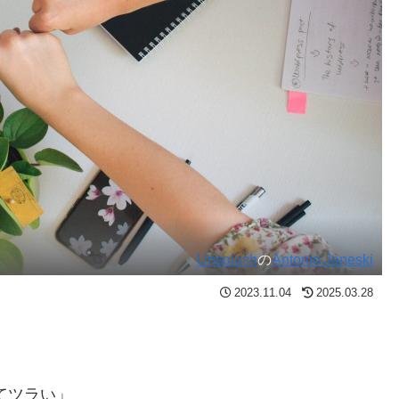
Unsplash
の
Antonio Janeski
2023.11.04
2025.03.28
てツラい」