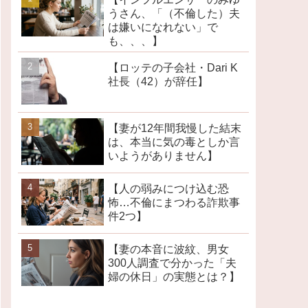
うさん、「（不倫した）夫
は嫌いになれない」で
も、、、】
【ロッテの子会社・Dari K
社長（42）が辞任】
【妻が12年間我慢した結末
は、本当に気の毒としか言
いようがありません】
【人の弱みにつけ込む恐
怖…不倫にまつわる詐欺事
件2つ】
【妻の本音に波紋、男女
300人調査で分かった「夫
婦の休日」の実態とは？】