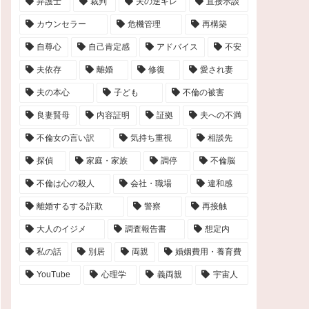
弁護士
裁判
夫の逆ギレ
直接示談
カウンセラー
危機管理
再構築
自尊心
自己肯定感
アドバイス
不安
夫依存
離婚
修復
愛され妻
夫の本心
子ども
不倫の被害
良妻賢母
内容証明
証拠
夫への不満
不倫女の言い訳
気持ち重視
相談先
探偵
家庭・家族
調停
不倫脳
不倫は心の殺人
会社・職場
違和感
離婚するする詐欺
警察
再接触
大人のイジメ
調査報告書
想定内
私の話
別居
両親
婚姻費用・養育費
YouTube
心理学
義両親
宇宙人