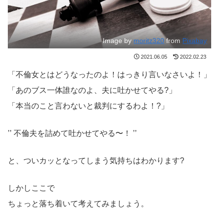
Image by
moritz320
from
Pixabay
2021.06.05
2022.02.23
「不倫女とはどうなったのよ！はっきり言いなさいよ！」
「あのブス一体誰なのよ、夫に吐かせてやる?」
「本当のこと言わないと裁判にするわよ！?」
’’ 不倫夫を詰めて吐かせてやる〜！ ’’
と、ついカッとなってしまう気持ちはわかります?
しかしここで
ちょっと落ち着いて考えてみましょう。