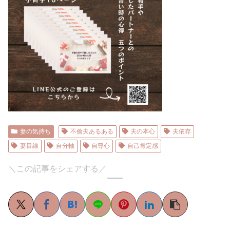
妻の気持ち
不倫夫あるある
夫の本心
夫依存
妻目線
自分軸
自尊心
自己肯定感
＼この記事をシェアする／