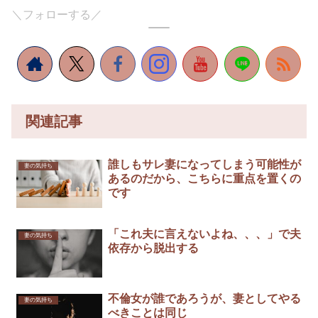
＼フォローする／
関連記事
誰しもサレ妻になってしまう可能性が
妻の気持ち
あるのだから、こちらに重点を置くの
です
「これ夫に言えないよね、、、」で夫
妻の気持ち
依存から脱出する
不倫女が誰であろうが、妻としてやる
妻の気持ち
べきことは同じ