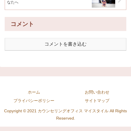
なたへ
コメント
コメントを書き込む
ホーム
お問い合わせ
プライバシーポリシー
サイトマップ
Copyright © 2021 カウンセリングオフィス マイスタイル All Rights
Reserved.