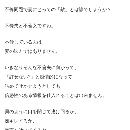
不倫問題で妻にとっての「敵」とは誰でしょうか？
不倫夫と不倫女ですね。
不倫している夫は
妻の味方ではありません。
いきなりそんな不倫夫に向かって、
「許せない?」と感情的になって
詰めて吐かせようとしても
信憑性のある情報を仕入れることは出来ません。
貝のように口を閉じて逃げ回るか、
逆ギレするか、