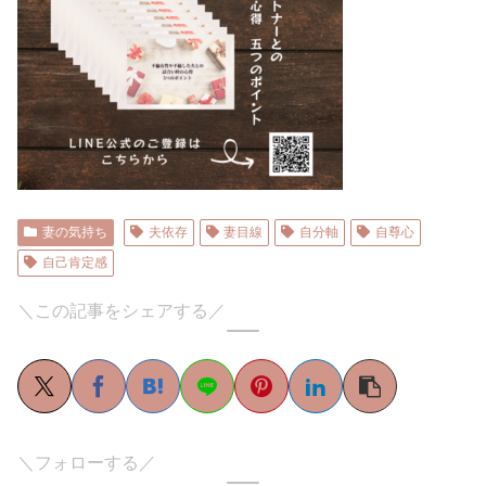
妻の気持ち
夫依存
妻目線
自分軸
自尊心
自己肯定感
＼この記事をシェアする／
＼フォローする／