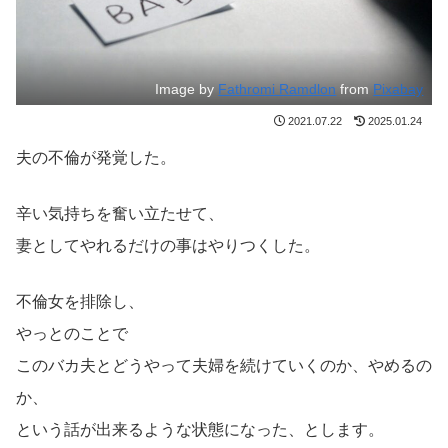
Image by
Fathromi Ramdlon
from
Pixabay
2021.07.22
2025.01.24
夫の不倫が発覚した。
辛い気持ちを奮い立たせて、
妻としてやれるだけの事はやりつくした。
不倫女を排除し、
やっとのことで
このバカ夫とどうやって夫婦を続けていくのか、やめるの
か、
という話が出来るような状態になった、とします。