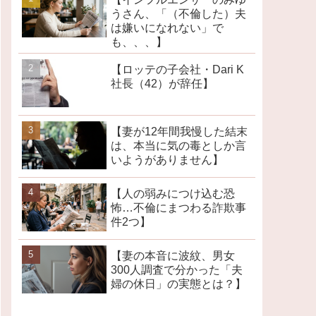
うさん、「（不倫した）夫
は嫌いになれない」で
も、、、】
【ロッテの子会社・Dari K
社長（42）が辞任】
【妻が12年間我慢した結末
は、本当に気の毒としか言
いようがありません】
【人の弱みにつけ込む恐
怖…不倫にまつわる詐欺事
件2つ】
【妻の本音に波紋、男女
300人調査で分かった「夫
婦の休日」の実態とは？】