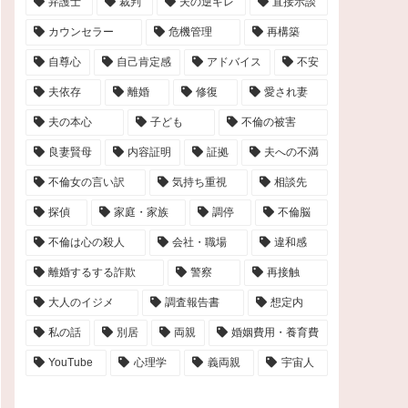
弁護士
裁判
夫の逆ギレ
直接示談
カウンセラー
危機管理
再構築
自尊心
自己肯定感
アドバイス
不安
夫依存
離婚
修復
愛され妻
夫の本心
子ども
不倫の被害
良妻賢母
内容証明
証拠
夫への不満
不倫女の言い訳
気持ち重視
相談先
探偵
家庭・家族
調停
不倫脳
不倫は心の殺人
会社・職場
違和感
離婚するする詐欺
警察
再接触
大人のイジメ
調査報告書
想定内
私の話
別居
両親
婚姻費用・養育費
YouTube
心理学
義両親
宇宙人